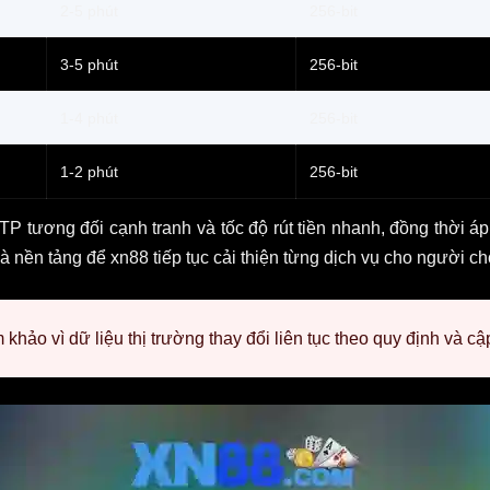
2-5 phút
256-bit
3-5 phút
256-bit
1-4 phút
256-bit
1-2 phút
256-bit
 RTP tương đối cạnh tranh và tốc độ rút tiền nhanh, đồng thờ
à nền tảng để xn88 tiếp tục cải thiện từng dịch vụ cho người ch
 khảo vì dữ liệu thị trường thay đổi liên tục theo quy định và cậ