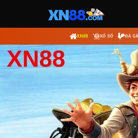
Chuyển
đến
nội
dung
XN88
XỔ SỐ
ĐÁ G