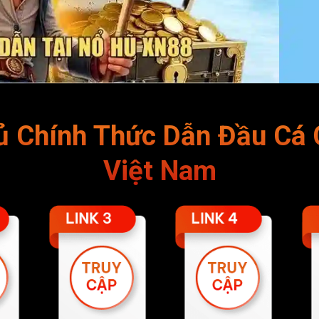
ủ Chính Thức Dẫn Đầu Cá
Việt Nam