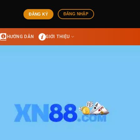
ĐĂNG NHẬP
ĐĂNG KÝ
HƯỚNG DẪN
GIỚI THIỆU