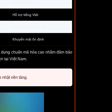
CSKH nhanh
Hỗ trợ tiếng Việt
Nông độ bảo mật cao
Khuyến mãi ổn định
i áp dụng chuẩn mã hóa cao nhằm đảm bảo
ơi tại Việt Nam.
p nhật nền tảng.