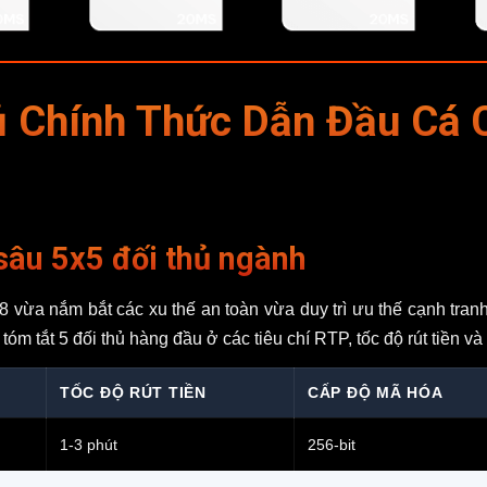
ủ Chính Thức Dẫn Đầu Cá 
sâu 5x5 đối thủ ngành
8 vừa nắm bắt các xu thế an toàn vừa duy trì ưu thế cạnh tran
tóm tắt 5 đối thủ hàng đầu ở các tiêu chí RTP, tốc độ rút tiền v
TỐC ĐỘ RÚT TIỀN
CẤP ĐỘ MÃ HÓA
1-3 phút
256-bit